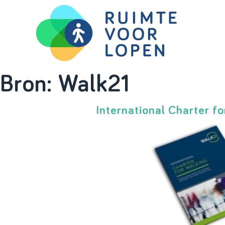
Skip
Bron:
Walk21
to
content
International Charter f