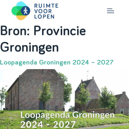
Skip
Bron:
Provincie
to
NIEUWS
Groningen
content
KENNIS
Loopagenda Groningen 2024 – 2027
PARTNERS
CITY DEAL
MAGAZINES
Nationaal Masterplan