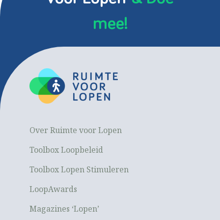
mee!
Over Ruimte voor Lopen
Toolbox Loopbeleid
Toolbox Lopen Stimuleren
LoopAwards
Magazines ‘Lopen’