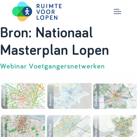
Skip
Bron:
Nationaal
to
NIEUWS
Masterplan Lopen
content
KENNIS
Webinar Voetgangersnetwerken
PARTNERS
CITY DEAL
MAGAZINES
Nationaal Masterplan