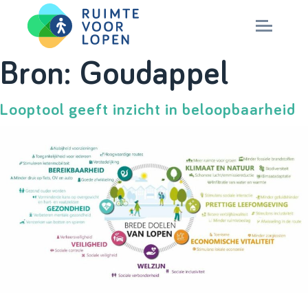
Skip
Bron:
Goudappel
to
NIEUWS
content
Looptool geeft inzicht in beloopbaarheid
KENNIS
PARTNERS
CITY DEAL
MAGAZINES
Nationaal Masterplan