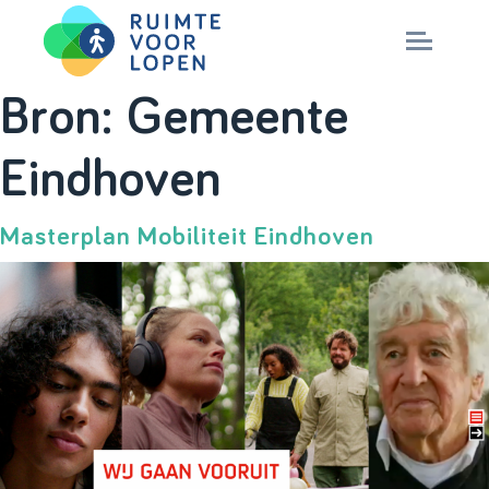
Skip
Bron:
Gemeente
to
NIEUWS
Eindhoven
content
KENNIS
Masterplan Mobiliteit Eindhoven
PARTNERS
CITY DEAL
MAGAZINES
Nationaal Masterplan