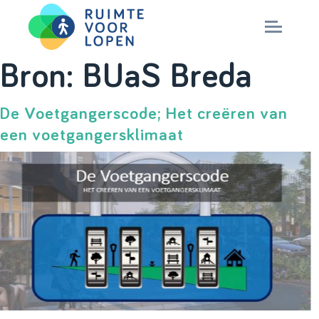
Skip
Bron:
BUaS Breda
to
NIEUWS
content
De Voetgangerscode; Het creëren van
een voetgangersklimaat
KENNIS
PARTNERS
CITY DEAL
MAGAZINES
Nationaal Masterplan