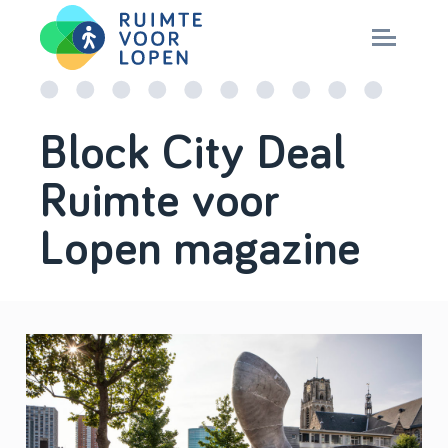
Skip
to
NIEUWS
Block City Deal
content
Ruimte voor
KENNIS
Lopen magazine
PARTNERS
CITY DEAL
MAGAZINES
Nationaal Masterplan