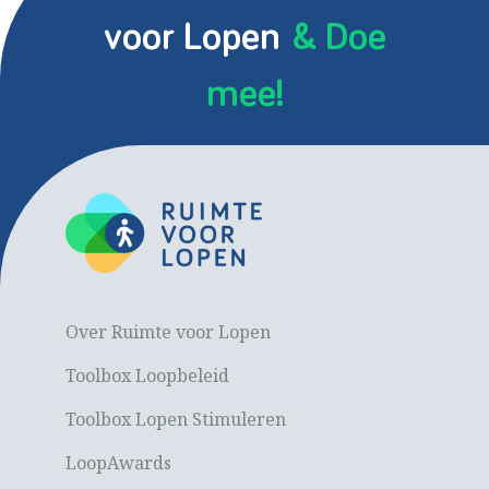
voor Lopen
& Doe
mee!
Over Ruimte voor Lopen
Toolbox Loopbeleid
Toolbox Lopen Stimuleren
LoopAwards