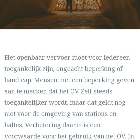
Het openbaar vervoer moet voor iedereen
toegankelijk zijn, ongeacht beperking of
handicap. Mensen met een beperking geven
aan te merken dat het OV Zelf steeds
toegankelijker wordt, maar dat geldt nog
niet voor de omgeving van stations en
haltes. Verbetering daarin is een
voorwaarde voor het gebruik van het OV. In