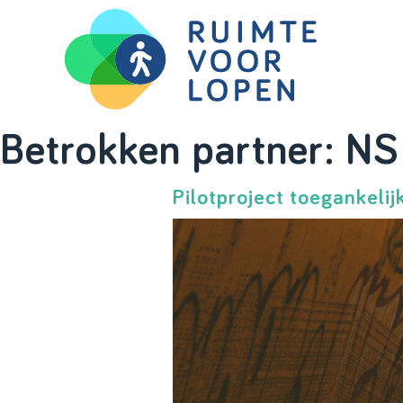
Skip
Betrokken partner:
NS
to
content
Pilotproject toegankeli