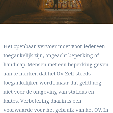
Het openbaar vervoer moet voor iedereen
toegankelijk zijn, ongeacht beperking of
handicap. Mensen met een beperking geven
aan te merken dat het OV Zelf steeds
toegankelijker wordt, maar dat geldt nog
niet voor de omgeving van stations en
haltes. Verbetering daarin is een
voorwaarde voor het gebruik van het OV. In