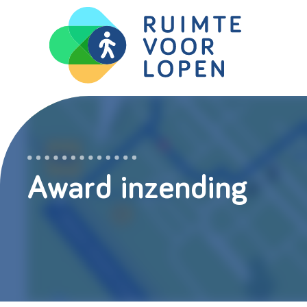
Skip
to
content
Award inzending