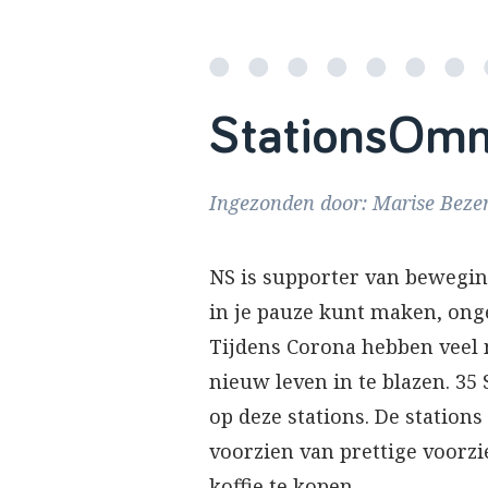
StationsOmm
Ingezonden door: Marise Beze
NS is supporter van beweging
in je pauze kunt maken, ong
Tijdens Corona hebben vee
nieuw leven in te blazen. 35
op deze stations. De station
voorzien van prettige voorz
koffie te kopen.