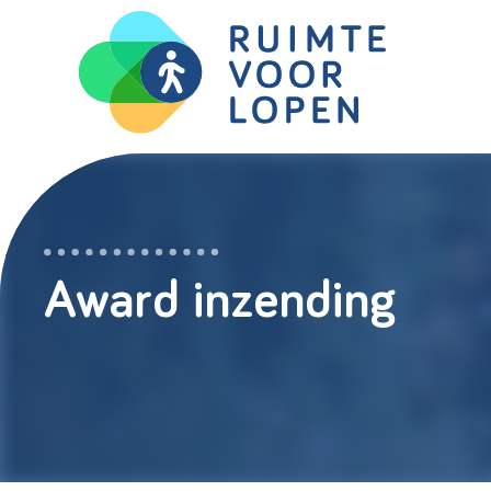
Skip
to
content
Award inzending