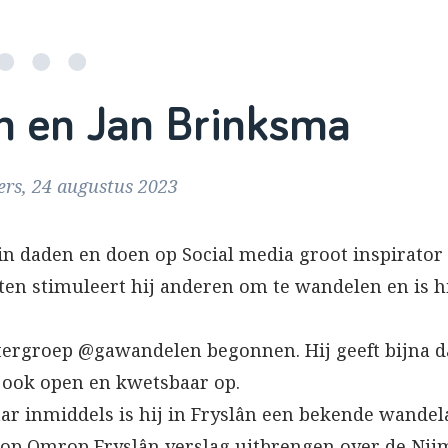
 en Jan Brinksma
ers, 24 augustus 2023
 in daden en doen op Social media groot inspirato
ten stimuleert hij anderen om te wandelen en is h
ttergroep @gawandelen begonnen. Hij geeft bijna d
r ook open en kwetsbaar op.
maar inmiddels is hij in Fryslân een bekende wandel
ks op Omrop Fryslân verslag uitbrengen over de Ni