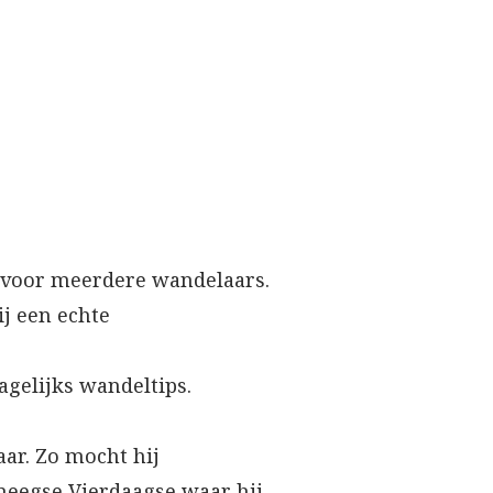
r voor meerdere wandelaars.
ij een echte
agelijks wandeltips.
aar. Zo mocht hij
jmeegse Vierdaagse waar hij