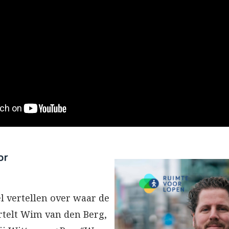
or
el vertellen over waar de
rtelt Wim van den Berg,