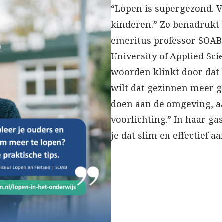
“Lopen is supergezond. 
kinderen.” Zo benadrukt 
emeritus professor SOAB
University of Applied Sci
woorden klinkt door dat h
wilt dat gezinnen meer g
doen aan de omgeving, 
voorlichting.” In haar ga
je dat slim en effectief a