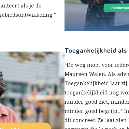
anteert als je de
 gebiedsontwikkeling.”
Toegankelijkheid als 
“De weg moet voor iederee
Maureen Walen. Als advis
Toegankelijkheid laat zij
toegankelijkheid nog wor
minder goed ziet, minder
minder goed begrijpt.” I
dit concreet. Ze laat zie