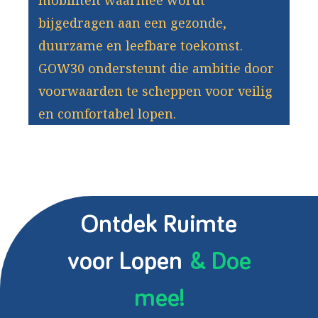
mobiliteit waarmee wordt
bijgedragen aan een gezonde,
duurzame en leefbare toekomst.
GOW30 ondersteunt die ambitie door
voorwaarden te scheppen voor veilig
en comfortabel lopen.
Ontdek Ruimte
voor Lopen
& Doe
mee!