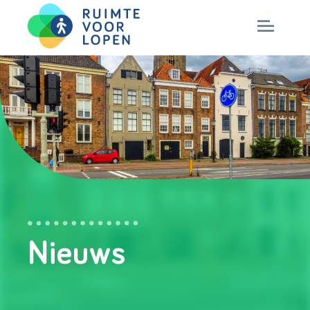
Skip
to
NIEUWS
content
KENNIS
PARTNERS
CITY DEAL
Nieuws
MAGAZINES
Nationaal Masterplan