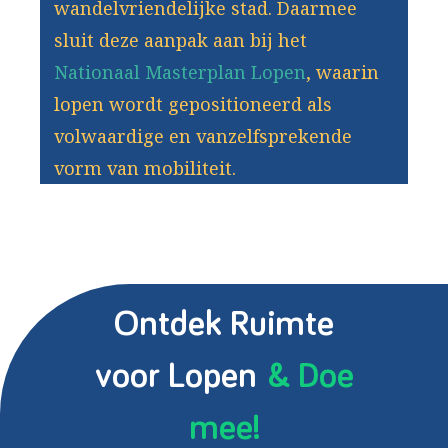
wandelvriendelijke stad. Daarmee
sluit deze aanpak aan bij het
Nationaal Masterplan Lopen
, waarin
lopen wordt gepositioneerd als
volwaardige en vanzelfsprekende
vorm van mobiliteit.
Ontdek Ruimte
voor Lopen
& Doe
mee!