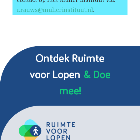
r.rauws@mulierinstituut.nl
.
Ontdek Ruimte
voor Lopen
& Doe
mee!