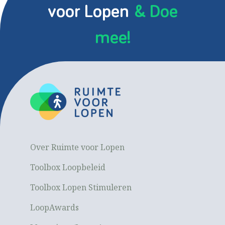
voor Lopen
& Doe
mee!
Over Ruimte voor Lopen
Toolbox Loopbeleid
Toolbox Lopen Stimuleren
LoopAwards