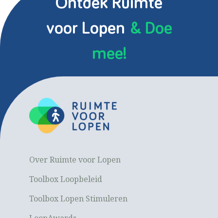
Ontdek Ruimte
voor Lopen
& Doe
mee!
Over Ruimte voor Lopen
Toolbox Loopbeleid
Toolbox Lopen Stimuleren
LoopAwards