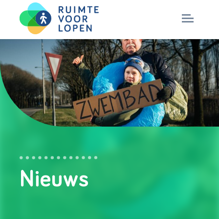
Skip
to
NIEUWS
content
KENNIS
PARTNERS
CITY DEAL
Nieuws
MAGAZINES
Nationaal Masterplan