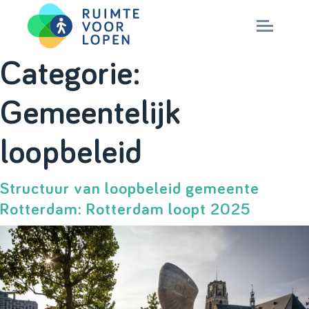
Skip
Categorie:
to
NIEUWS
Gemeentelijk
content
KENNIS
loopbeleid
PARTNERS
Structuur van loopbeleid gemeente
Rotterdam: Rotterdam loopt 2025
CITY DEAL
MAGAZINES
Nationaal Masterplan