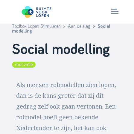
Toolbox Lopen Stimuleren
>
Aan de slag
> Social
Skip
modelling
to
Aan de slag
Social modelling
content
Check je aanpak
motivatie
Stappenplan
Als mensen rolmodellen zien lopen,
> ruimtevoorlopen.nl
dan is de kans groter dat zij dit
gedrag zelf ook gaan vertonen. Een
rolmodel hoeft geen bekende
Nederlander te zijn, het kan ook