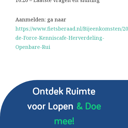
16.20 – Laatste vragen en sluiting
Aanmelden: ga naar
https://www.fietsberaad.nl/Bijeenkomsten/2
de-Force-Kenniscafe-Herverdeling-
Openbare-Rui
Ontdek Ruimte
voor Lopen
& Doe
mee!