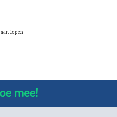
gaan lopen
oe mee!