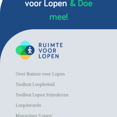
voor Lopen
& Doe
mee!
Over Ruimte voor Lopen
Toolbox Loopbeleid
Toolbox Lopen Stimuleren
LoopAwards
Magazines ‘Lopen’