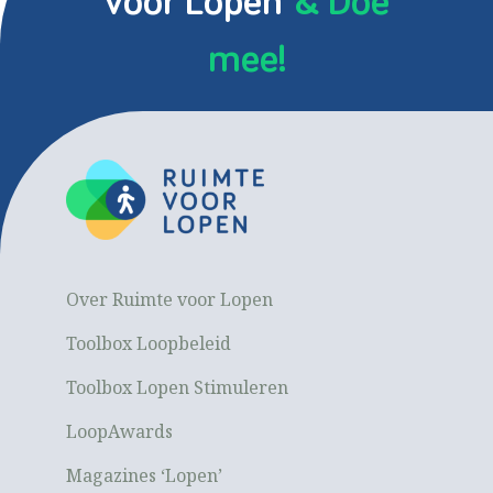
voor Lopen
& Doe
mee!
Over Ruimte voor Lopen
Toolbox Loopbeleid
Toolbox Lopen Stimuleren
LoopAwards
Magazines ‘Lopen’