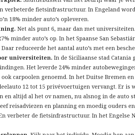
n verbeterde fietsinfrastructuur. In Engeland wor
zo’n 18% minder auto’s opleveren.
nning.
Net als punt 6, maar dan met universiteiten.
 27% minder auto’s op. In het Spaanse San Sebasti
 Daar reduceerde het aantal auto’s met een besche
oor universiteiten.
In de Siciliaanse stad Catania 
bindingen. Het leverde 24% minder autobeweginge
 ook carpoolen genoemd. In het Duitse Bremen en h
eelauto 12 tot 15 privévoertuigen vervangt. Er is 
n en altijd al het ov namen, nu alsnog in de auto s
eef reisadviezen en planning en moedig ouders en
 En verbeter de fietsinfrastructuur. In het Engel
isplannen.
Kijk naar het individu. Moedig hen aa