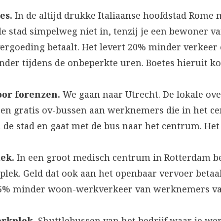
es.
In de altijd drukke Italiaanse hoofdstad Rome 
 stad simpelweg niet in, tenzij je een bewoner va
e vergoeding betaalt. Het levert 20% minder verkeer
der tijdens de onbeperkte uren. Boetes hieruit k
oor forenzen.
We gaan naar Utrecht. De lokale ove
eren gratis ov-bussen aan werknemers die in het c
 de stad en gaat met de bus naar het centrum. Het 
lek.
In een groot medisch centrum in Rotterdam 
lek. Geld dat ook aan het openbaar vervoer betaa
-25% minder woon-werkverkeer van werknemers van
erkplek.
Shuttlebussen van het bedrijf waar je wer