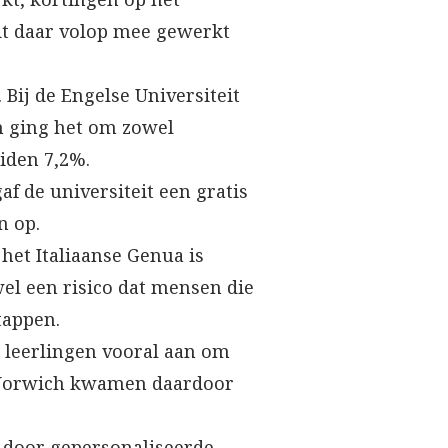
dt daar volop mee gewerkt
 Bij de Engelse Universiteit
án ging het om zowel
iden 7,2%.
gaf de universiteit een gratis
n op.
et Italiaanse Genua is
wel een risico dat mensen die
tappen.
 leerlingen vooral aan om
se Norwich kwamen daardoor
n door gepersonaliseerde