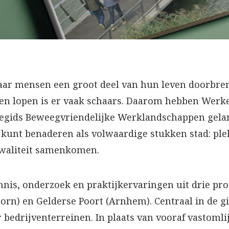
aar mensen een groot deel van hun leven doorbren
n en lopen is er vaak schaars. Daarom hebben Wer
tiegids Beweegvriendelijke Werklandschappen gelan
es kunt benaderen als volwaardige stukken stad: p
kwaliteit samenkomen.
nnis, onderzoek en praktijkervaringen uit drie pr
doorn) en Gelderse Poort (Arnhem). Centraal in de g
 bedrijventerreinen. In plaats van vooraf vastoml