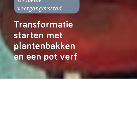
De ideale
voetgangersstad
Transformatie
starten met
plantenbakken
en een pot verf
Leestijd: 9 minuten Auteur: Merel
Eijken Foto: Martine de Vaan
De ideale voetgangersstad