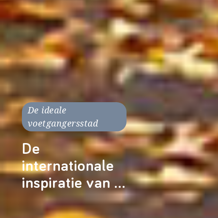
De ideale
voetgangersstad
De
internationale
inspiratie van …