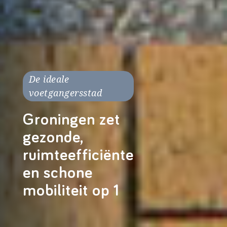
De ideale
voetgangersstad
Groningen zet
gezonde,
ruimteefficiënte
en schone
mobiliteit op 1